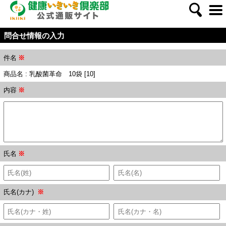
問合せ情報の入力
件名
※
商品名 : 乳酸菌革命 10袋 [10]
内容
※
氏名
※
氏名(カナ)
※