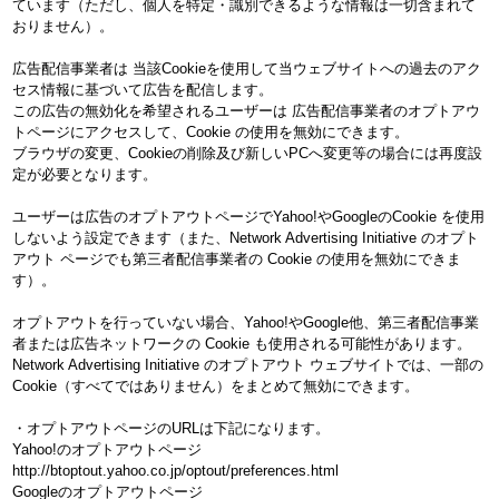
ています（ただし、個人を特定・識別できるような情報は一切含まれて
おりません）。
広告配信事業者は 当該Cookieを使用して当ウェブサイトへの過去のアク
セス情報に基づいて広告を配信します。
この広告の無効化を希望されるユーザーは 広告配信事業者のオプトアウ
トページにアクセスして、Cookie の使用を無効にできます。
ブラウザの変更、Cookieの削除及び新しいPCへ変更等の場合には再度設
定が必要となります。
ユーザーは広告のオプトアウトページでYahoo!やGoogleのCookie を使用
しないよう設定できます（また、Network Advertising Initiative のオプト
アウト ページでも第三者配信事業者の Cookie の使用を無効にできま
す）。
オプトアウトを行っていない場合、Yahoo!やGoogle他、第三者配信事業
者または広告ネットワークの Cookie も使用される可能性があります。
Network Advertising Initiative のオプトアウト ウェブサイトでは、一部の
Cookie（すべてではありません）をまとめて無効にできます。
・オプトアウトページのURLは下記になります。
Yahoo!のオプトアウトページ
http://btoptout.yahoo.co.jp/optout/preferences.html
Googleのオプトアウトページ