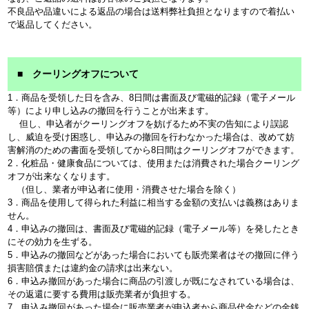
不良品や品違いによる返品の場合は送料弊社負担となりますので着払い
で返品してください。
■ クーリングオフについて
1．商品を受領した日を含み、8日間は書面及び電磁的記録（電子メール
等）により申し込みの撤回を行うことが出来ます。
但し、申込者がクーリングオフを妨げるため不実の告知により誤認
し、威迫を受け困惑し、申込みの撤回を行わなかった場合は、改めて妨
害解消のための書面を受領してから8日間はクーリングオフができます。
2．化粧品・健康食品については、使用または消費された場合クーリング
オフが出来なくなります。
（但し、業者が申込者に使用・消費させた場合を除く）
3．商品を使用して得られた利益に相当する金額の支払いは義務はありま
せん。
4．申込みの撤回は、書面及び電磁的記録（電子メール等）を発したとき
にその効力を生ずる。
5．申込みの撤回などがあった場合においても販売業者はその撤回に伴う
損害賠償または違約金の請求は出来ない。
6．申込み撤回があった場合に商品の引渡しが既になされている場合は、
その返還に要する費用は販売業者が負担する。
7．申込み撤回があった場合に販売業者が申込者から商品代金などの金銭