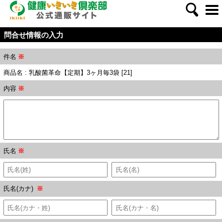
問合せ情報の入力
件名
※
商品名 : 乳酸菌革命【定期】3ヶ月毎3袋 [21]
内容
※
氏名
※
氏名(カナ)
※